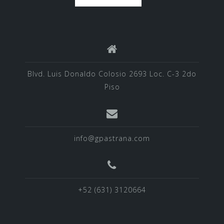
Blvd. Luis Donaldo Colosio 2693 Loc. C-3 2do
Piso
info@gpastrana.com
+52 (631) 3120664