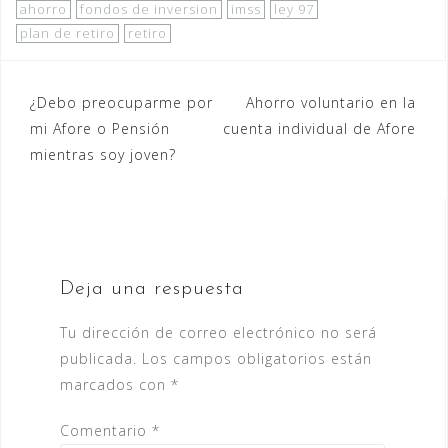
ahorro
fondos de inversion
imss
ley 97
plan de retiro
retiro
Navegación
¿Debo preocuparme por
Ahorro voluntario en la
mi Afore o Pensión
cuenta individual de Afore
de
mientras soy joven?
entradas
Deja una respuesta
Tu dirección de correo electrónico no será
publicada.
Los campos obligatorios están
marcados con
*
Comentario
*